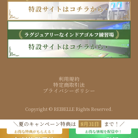
利用規約
特定商取引法
プライバシーポリシー
Copyright © REIBELLE Rights Reserved.
夏のキャンペーン特典は
8月31日
まで！
お得な特典がもらえる！
お得な特典がもらえる！
お得な情報を配信中！
お得な情報を配信中！