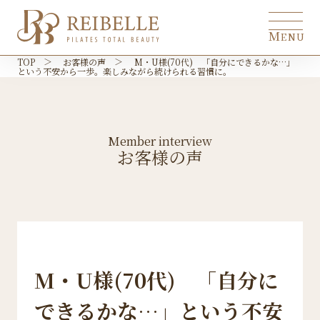
M
ENU
TOP
お客様の声
M・U様(70代) 「自分にできるかな…」
という不安から一歩。楽しみながら続けられる習慣に。
トップ
top
REIBELLEとは
about
Member interview
こんな方におすすめ
お客様の声
recommendation
料金プラン
price
アクセス
access
お客様の声
interview
M・U様(70代) 「自分に
無料体験予約はこちら
できるかな…」という不安