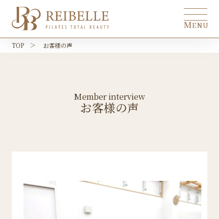
M
ENU
TOP
お客様の声
トップ
top
REIBELLEとは
about
Member interview
こんな方におすすめ
お客様の声
recommendation
料金プラン
price
アクセス
access
お客様の声
interview
無料体験予約はこちら