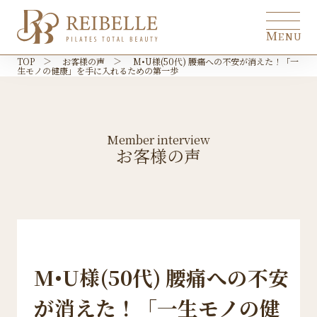
M
ENU
TOP
お客様の声
M•U様(50代) 腰痛への不安が消えた！「一
生モノの健康」を手に入れるための第一歩
トップ
top
REIBELLEとは
about
Member interview
こんな方におすすめ
お客様の声
recommendation
料金プラン
price
アクセス
access
お客様の声
interview
M•U様(50代) 腰痛への不安
無料体験予約はこちら
が消えた！「一生モノの健